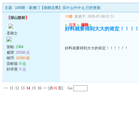
主题 :
189期：新澳门【南鹞北鹰】买什么中什么 已经更新.
13楼
发表于: 2026-07-08 01:51
【
深山悠林
】
u
回复
u
编辑
u
好料就要得到大大的肯定！！！
圣骑士
发帖:
2304
好料就要得到大大的肯定！！！！！！
威望:
20508 点
铜币:
10386 枚
贡献值:
0 点
好评度:
0 点
<<
11
12
13
14
15
16
>>
[共
16
页] Go