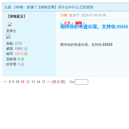
主题 :
189期：新澳门【南鹞北鹰】买什么中什么 已经更新.
10楼
发表于: 2026-07-08 01:48
【
深海蓝玉
】
u
回复
u
编辑
u
期待你的奇迹出现。支持你.$$$$$
圣骑士
发帖:
2274
期待你的奇迹出现。支持你.$$$$$
威望:
19961 点
铜币:
10113 枚
贡献值:
0 点
好评度:
0 点
<<
8
9
10
11
12
13
14
15
>>
[共
16
页] Go