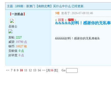
主题 :
189期：新澳门【南鹞北鹰】买什么中什么 已经更新.
9楼
发表于: 2026-07-08 01:46
【
一次机会
】
u
回复
u
编辑
u
&&&&&好料！感谢你的无私奉
圣骑士
发帖:
2227
&&&&&好料！感谢你的无私奉献&
威望:
19790 点
铜币:
10027 枚
贡献值:
0 点
好评度:
0 点
<<
7
8
9
10
11
12
13
14
>>
[共
16
页] Go