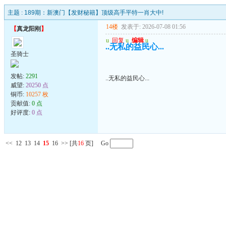
主题 :
189期：新澳门【发财秘籍】顶级高手平特一肖大中!
14楼
发表于: 2026-07-08 01:56
【
真龙阳刚
】
u
回复
u
编辑
u
..无私的益民心...
圣骑士
发帖:
2291
..无私的益民心...
威望:
20250 点
铜币:
10257 枚
贡献值:
0 点
好评度:
0 点
<<
12
13
14
15
16
>>
[共
16
页] Go