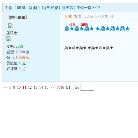
主题 :
189期：新澳门【发财秘籍】顶级高手平特一肖大中!
10楼
发表于: 2026-07-08 01:51
【
乖巧妹妹
】
u
回复
u
编辑
u
鼎★鼎★鼎★ ★鼎★鼎★鼎★
圣骑士
发帖:
2388
鼎★鼎★鼎★ ★鼎★鼎★鼎★
威望:
20268 点
铜币:
10266 枚
贡献值:
0 点
好评度:
0 点
<<
8
9
10
11
12
13
14
15
>>
[共
16
页] Go