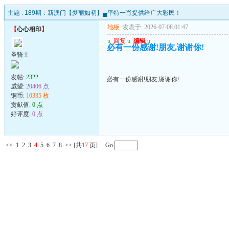
主题 :
189期：新澳门【梦丽如初】▄平特一肖提供给广大彩民！
地板
发表于: 2026-07-08 01:47
【
心心相印
】
u
回复
u
编辑
u
必有一份感谢!朋友,谢谢你!
圣骑士
发帖:
2322
必有一份感谢!朋友,谢谢你!
威望:
20406 点
铜币:
10335 枚
贡献值:
0 点
好评度:
0 点
<<
1
2
3
4
5
6
7
8
>>
[共
17
页] Go