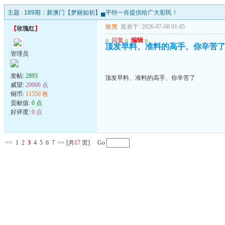
主题 :
189期：新澳门【梦丽如初】▄平特一肖提供给广大彩民！
板凳
发表于: 2026-07-08 01:45
【
玫瑰红
】
u
回复
u
编辑
u
顶发早料、准料的高手、你辛苦
管理员
发帖:
2893
顶发早料、准料的高手、你辛苦了
威望:
20006 点
铜币:
11550 枚
贡献值:
0 点
好评度:
0 点
<<
1
2
3
4
5
6
7
>>
[共
17
页] Go