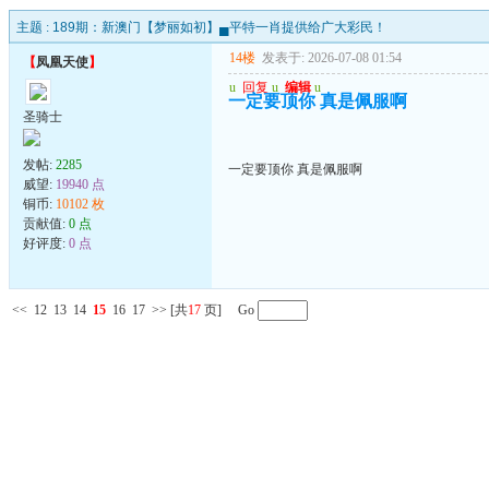
主题 :
189期：新澳门【梦丽如初】▄平特一肖提供给广大彩民！
14楼
发表于: 2026-07-08 01:54
【
凤凰天使
】
u
回复
u
编辑
u
一定要顶你 真是佩服啊
圣骑士
发帖:
2285
一定要顶你 真是佩服啊
威望:
19940 点
铜币:
10102 枚
贡献值:
0 点
好评度:
0 点
<<
12
13
14
15
16
17
>>
[共
17
页] Go