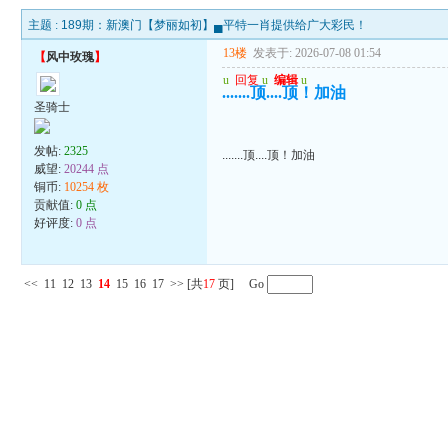
主题 :
189期：新澳门【梦丽如初】▄平特一肖提供给广大彩民！
13楼
发表于: 2026-07-08 01:54
【
风中玫瑰
】
u
回复
u
编辑
u
.......顶....顶！加油
圣骑士
发帖:
2325
.......顶....顶！加油
威望:
20244 点
铜币:
10254 枚
贡献值:
0 点
好评度:
0 点
<<
11
12
13
14
15
16
17
>>
[共
17
页] Go