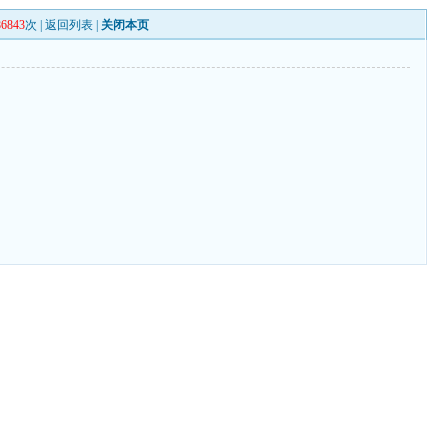
86843
次 |
返回列表
|
关闭本页