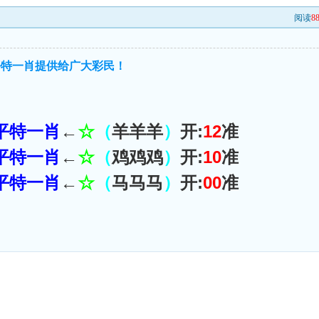
阅读
8
平特一肖提供给广大彩民！
平特一肖
←
☆
（
羊羊羊
）
开:
12
准
平特一肖
←
☆
（
鸡鸡鸡
）
开:
10
准
平特一肖
←
☆
（
马马马
）
开:
00
准