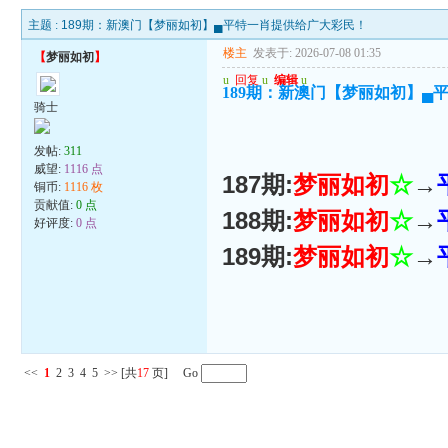
主题 :
189期：新澳门【梦丽如初】▄平特一肖提供给广大彩民！
楼主
发表于: 2026-07-08 01:35
【
梦丽如初
】
u
回复
u
编辑
u
189期：新澳门【梦丽如初】▄
骑士
发帖:
311
威望:
1116 点
187期:
梦丽如初
☆
→
铜币:
1116 枚
贡献值:
0 点
188期:
梦丽如初
☆
→
好评度:
0 点
189期:
梦丽如初
☆
→
<<
1
2
3
4
5
>>
[共
17
页] Go