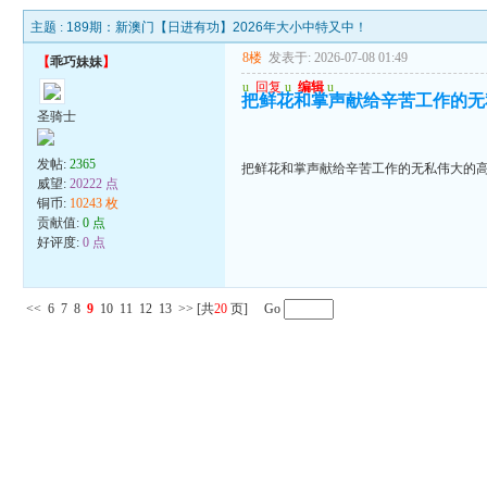
主题 :
189期：新澳门【日进有功】2026年大小中特又中！
8楼
发表于: 2026-07-08 01:49
【
乖巧妹妹
】
u
回复
u
编辑
u
把鲜花和掌声献给辛苦工作的无
圣骑士
发帖:
2365
把鲜花和掌声献给辛苦工作的无私伟大的
威望:
20222 点
铜币:
10243 枚
贡献值:
0 点
好评度:
0 点
<<
6
7
8
9
10
11
12
13
>>
[共
20
页] Go