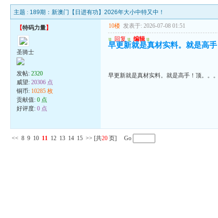
主题 :
189期：新澳门【日进有功】2026年大小中特又中！
10楼
发表于: 2026-07-08 01:51
【
特码力量
】
u
回复
u
编辑
u
早更新就是真材实料。就是高手
圣骑士
发帖:
2320
早更新就是真材实料。就是高手！顶。。
威望:
20306 点
铜币:
10285 枚
贡献值:
0 点
好评度:
0 点
<<
8
9
10
11
12
13
14
15
>>
[共
20
页] Go