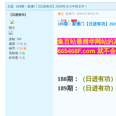
主题 :
189期：新澳门【日进有功】2026年大小中特又中！
楼主
发表于: 2026-07-08 01:35
【
日进有功
】
u
回复
u
编辑
u
189期：新澳门【日进有功】20
骑士
发帖:
309
集百站最精华网站的高
威望:
1118 点
铜币:
1118 枚
665468F.com 就
贡献值:
0 点
好评度:
0 点
188期：
（日进有功
189期：
（日进有功