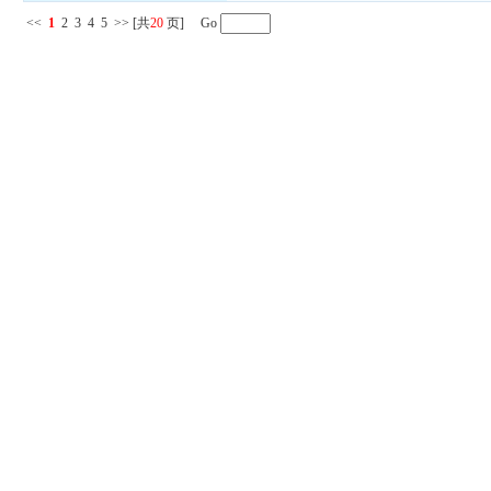
<<
1
2
3
4
5
>>
[共
20
页] Go