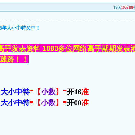
阅读
1053189
26年大小中特又中！
手发表资料 1000多位网络高手期期发表
不会迷路！！
）
大小中特
≡【
小数
】≡
开16
准
）
大小中特
≡【
小数
】≡
开00
准