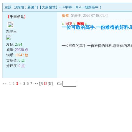
主题 :
189期：新澳门【大唐盛世】━>平特一肖<━期期高中！
板凳
发表于: 2026-07-08 01:44
【
千里相见
】
u
回复
u
编辑
u
一位可敬的高手.一份难得的好料.
精灵王
发帖:
2334
一位可敬的高手.一份难得的好料.谢谢你的发
威望:
20230 点
铜币:
10247 枚
贡献值:
0 点
好评度:
0 点
<<
1
2
3
4
5
6
7
>>
[共
12
页] Go