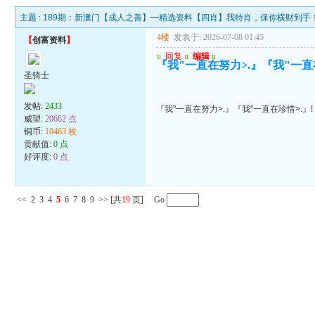
主题 :
189期：新澳门【成人之善】━精选资料【四肖】我特肖，保你横财到手
4楼
发表于: 2026-07-08 01:45
【
创富资料
】
u
回复
u
编辑
u
『我"一直在努力>.』『我"一直在
圣骑士
发帖:
2433
『我"一直在努力>.』『我"一直在珍惜>.』!
威望:
20662 点
铜币:
10463 枚
贡献值:
0 点
好评度:
0 点
<<
2
3
4
5
6
7
8
9
>>
[共
19
页] Go