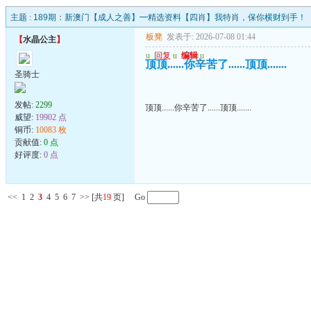
主题 :
189期：新澳门【成人之善】━精选资料【四肖】我特肖，保你横财到手！
板凳
发表于: 2026-07-08 01:44
【
水晶公主
】
u
回复
u
编辑
u
顶顶......你辛苦了......顶顶.......
圣骑士
发帖:
2299
顶顶......你辛苦了......顶顶.......
威望:
19902 点
铜币:
10083 枚
贡献值:
0 点
好评度:
0 点
<<
1
2
3
4
5
6
7
>>
[共
19
页] Go