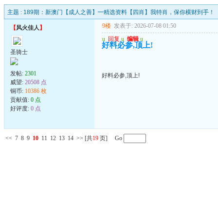
主题 :
189期：新澳门【成人之善】━精选资料【四肖】我特肖，保你横财到手！
9楼
发表于: 2026-07-08 01:50
【
风火佳人
】
u
回复
u
编辑
u
好料必参,顶上!
圣骑士
发帖:
2301
好料必参,顶上!
威望:
20508 点
铜币:
10386 枚
贡献值:
0 点
好评度:
0 点
<<
7
8
9
10
11
12
13
14
>>
[共
19
页] Go