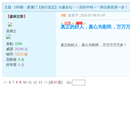
主题 :
189期：新澳门【各行其志】火爆全坛︶＜四肖中特＞︶跨出财富第一步！
8楼
发表于: 2026-07-08 01:49
【
森林过客
】
u
回复
u
编辑
u
真正的好人，真心为彩民，万万
圣骑士
发帖:
2294
真正的好人，真心为彩民，万万万万万岁！
威望:
20240 点
铜币:
10252 枚
贡献值:
0 点
好评度:
0 点
<<
6
7
8
9
10
11
12
13
>>
[共
16
页] Go