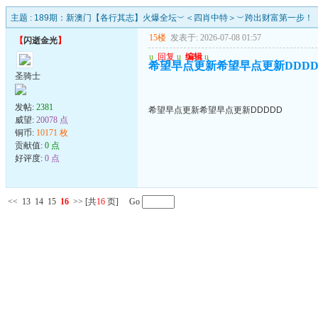
主题 :
189期：新澳门【各行其志】火爆全坛︶＜四肖中特＞︶跨出财富第一步！
15楼
发表于: 2026-07-08 01:57
【
闪逝金光
】
u
回复
u
编辑
u
希望早点更新希望早点更新DDDD
圣骑士
发帖:
2381
希望早点更新希望早点更新DDDDD
威望:
20078 点
铜币:
10171 枚
贡献值:
0 点
好评度:
0 点
<<
13
14
15
16
>>
[共
16
页] Go