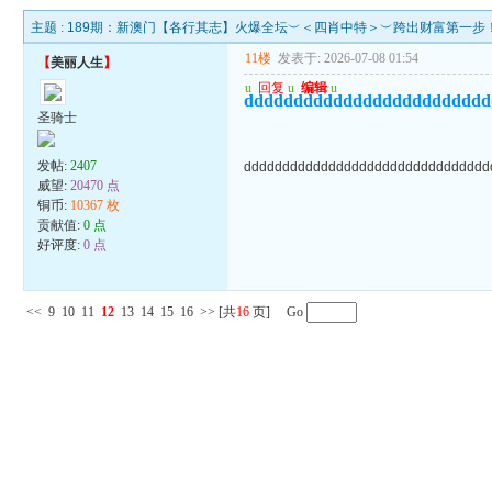
主题 :
189期：新澳门【各行其志】火爆全坛︶＜四肖中特＞︶跨出财富第一步
11楼
发表于: 2026-07-08 01:54
【
美丽人生
】
u
回复
u
编辑
u
ddddddddddddddddddddddddd
圣骑士
发帖:
2407
dddddddddddddddddddddddddddddddd
威望:
20470 点
铜币:
10367 枚
贡献值:
0 点
好评度:
0 点
<<
9
10
11
12
13
14
15
16
>>
[共
16
页] Go