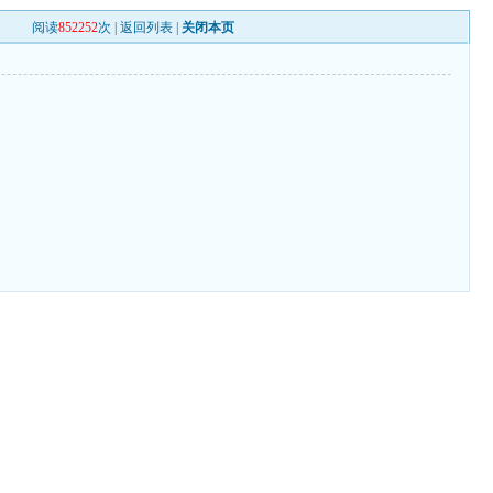
阅读
852252
次 |
返回列表
|
关闭本页