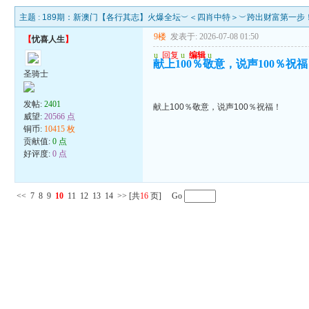
主题 :
189期：新澳门【各行其志】火爆全坛︶＜四肖中特＞︶跨出财富第一步
9楼
发表于: 2026-07-08 01:50
【
忧喜人生
】
u
回复
u
编辑
u
献上100％敬意，说声100％祝
圣骑士
发帖:
2401
献上100％敬意，说声100％祝福！
威望:
20566 点
铜币:
10415 枚
贡献值:
0 点
好评度:
0 点
<<
7
8
9
10
11
12
13
14
>>
[共
16
页] Go