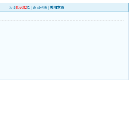
阅读
852082
次 |
返回列表
|
关闭本页