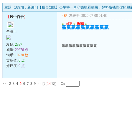
主题 :
189期：新澳门【联合战线】◇平特一肖◇赚钱看效果，好料赢钱靠你的胆
4楼
发表于: 2026-07-08 01:48
【
风中百合
】
u
回复
u
编辑
u
赢赢赢赢赢赢赢赢赢赢
圣骑士
发帖:
2337
赢赢赢赢赢赢赢赢赢赢
威望:
20276 点
铜币:
10270 枚
贡献值:
0 点
好评度:
0 点
<<
2
3
4
5
6
7
8
9
>>
[共
14
页] Go