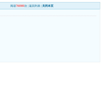
阅读
766980
次 |
返回列表
|
关闭本页