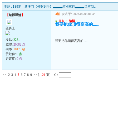
主题 :
189期：新澳门【横财到手】▃▃▃精准三肖▃▃▃己更新..
4楼
发表于: 2026-07-08 01:45
【
魅影谍情
】
u
回复
u
编辑
u
我要把你顶得高高的......
圣骑士
发帖:
2231
我要把你顶得高高的......
威望:
20082 点
铜币:
10173 枚
贡献值:
0 点
好评度:
0 点
<<
2
3
4
5
6
7
8
9
>>
[共
21
页] Go