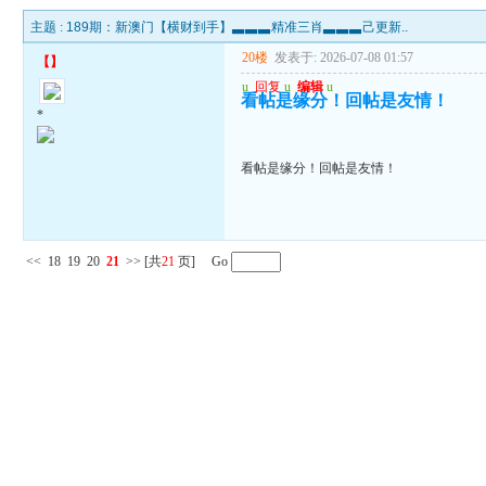
主题 :
189期：新澳门【横财到手】▃▃▃精准三肖▃▃▃己更新..
20楼
发表于: 2026-07-08 01:57
【
】
u
回复
u
编辑
u
看帖是缘分！回帖是友情！
*
看帖是缘分！回帖是友情！
<<
18
19
20
21
>>
[共
21
页] Go