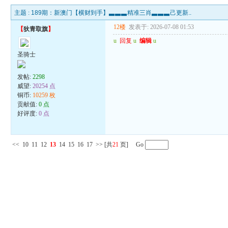
主题 :
189期：新澳门【横财到手】▃▃▃精准三肖▃▃▃己更新..
12楼
发表于: 2026-07-08 01:53
【
狄青取旗
】
u
回复
u
编辑
u
圣骑士
发帖:
2298
威望:
20254 点
铜币:
10259 枚
贡献值:
0 点
好评度:
0 点
<<
10
11
12
13
14
15
16
17
>>
[共
21
页] Go