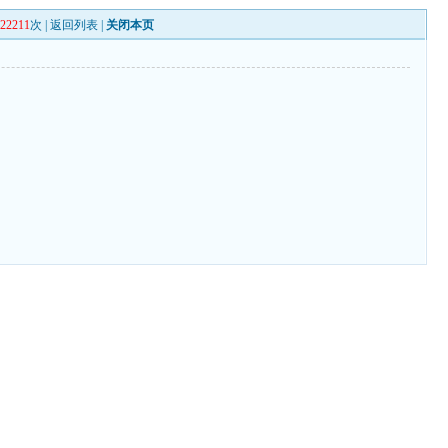
122211
次 |
返回列表
|
关闭本页