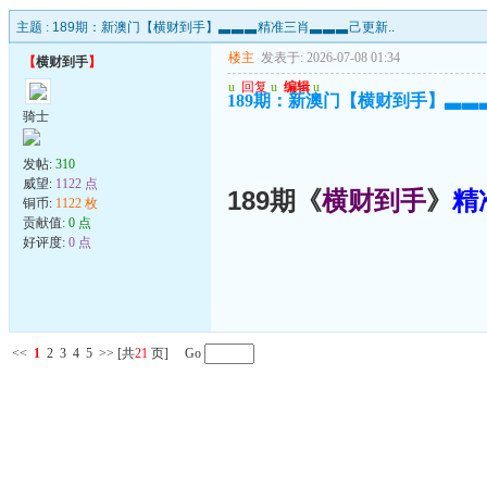
主题 :
189期：新澳门【横财到手】▃▃▃精准三肖▃▃▃己更新..
楼主
发表于: 2026-07-08 01:34
【
横财到手
】
u
回复
u
编辑
u
189期：新澳门【横财到手】▃▃
骑士
发帖:
310
威望:
1122 点
189期《
横财到手
》
精
铜币:
1122 枚
贡献值:
0 点
好评度:
0 点
<<
1
2
3
4
5
>>
[共
21
页] Go