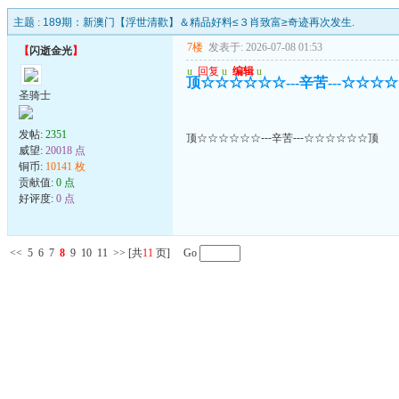
主题 :
189期：新澳门【浮世清歡】＆精品好料≤３肖致富≥奇迹再次发生.
7楼
发表于: 2026-07-08 01:53
【
闪逝金光
】
u
回复
u
编辑
u
顶☆☆☆☆☆☆---辛苦---☆☆☆
圣骑士
发帖:
2351
顶☆☆☆☆☆☆---辛苦---☆☆☆☆☆☆顶
威望:
20018 点
铜币:
10141 枚
贡献值:
0 点
好评度:
0 点
<<
5
6
7
8
9
10
11
>>
[共
11
页] Go