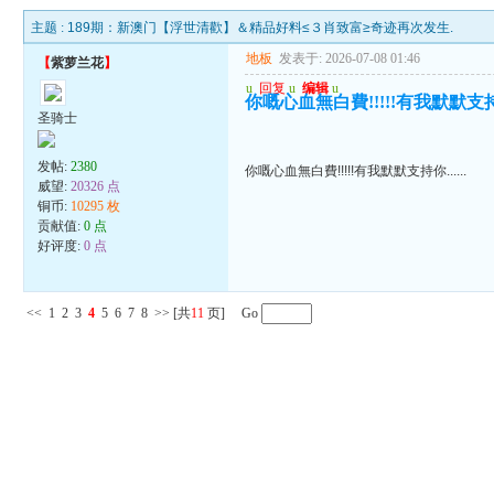
主题 :
189期：新澳门【浮世清歡】＆精品好料≤３肖致富≥奇迹再次发生.
地板
发表于: 2026-07-08 01:46
【
紫萝兰花
】
u
回复
u
编辑
u
你嘅心血無白費!!!!!有我默默支持你.
圣骑士
发帖:
2380
你嘅心血無白費!!!!!有我默默支持你......
威望:
20326 点
铜币:
10295 枚
贡献值:
0 点
好评度:
0 点
<<
1
2
3
4
5
6
7
8
>>
[共
11
页] Go