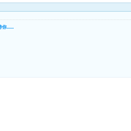
.....