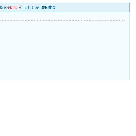
阅读
642205
次 |
返回列表
|
关闭本页