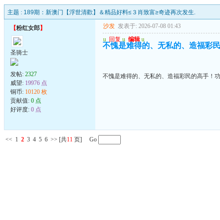
主题 :
189期：新澳门【浮世清歡】＆精品好料≤３肖致富≥奇迹再次发生.
沙发
发表于: 2026-07-08 01:43
【
粉红女郎
】
u
回复
u
编辑
u
不愧是难得的、无私的、造福彩
圣骑士
发帖:
2327
不愧是难得的、无私的、造福彩民的高手！
威望:
19976 点
铜币:
10120 枚
贡献值:
0 点
好评度:
0 点
<<
1
2
3
4
5
6
>>
[共
11
页] Go