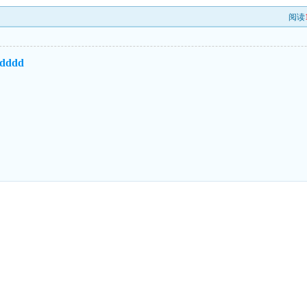
阅读
dddd