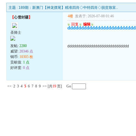
主题 :
189期：新澳门【神龙摆尾】精准四肖◇中特四肖◇脱贫致富..
4楼
发表于: 2026-07-08 01:46
【
心雪封疆
】
u
回复
u
编辑
u
ddddddddddddddddddddddddd
圣骑士
发帖:
2280
ddddddddddddddddddddddddddddd
威望:
20346 点
铜币:
10305 枚
贡献值:
1 点
好评度:
0 点
<<
2
3
4
5
6
7
8
9
>>
[共
19
页] Go