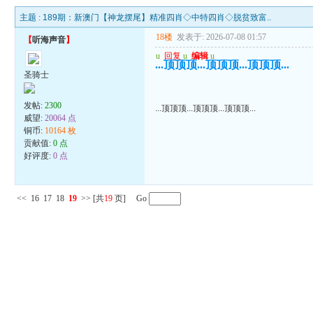
主题 :
189期：新澳门【神龙摆尾】精准四肖◇中特四肖◇脱贫致富..
18楼
发表于: 2026-07-08 01:57
【
听海声音
】
u
回复
u
编辑
u
...顶顶顶...顶顶顶...顶顶顶...
圣骑士
发帖:
2300
...顶顶顶...顶顶顶...顶顶顶...
威望:
20064 点
铜币:
10164 枚
贡献值:
0 点
好评度:
0 点
<<
16
17
18
19
>>
[共
19
页] Go