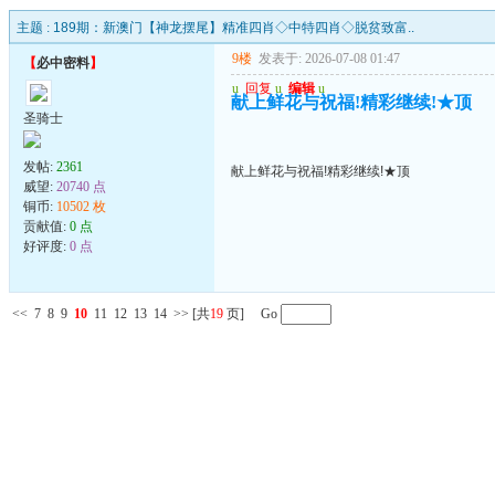
主题 :
189期：新澳门【神龙摆尾】精准四肖◇中特四肖◇脱贫致富..
9楼
发表于: 2026-07-08 01:47
【
必中密料
】
u
回复
u
编辑
u
献上鲜花与祝福!精彩继续!★顶
圣骑士
发帖:
2361
献上鲜花与祝福!精彩继续!★顶
威望:
20740 点
铜币:
10502 枚
贡献值:
0 点
好评度:
0 点
<<
7
8
9
10
11
12
13
14
>>
[共
19
页] Go