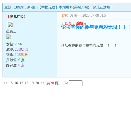
主题 :
189期：新澳门【举世无敌】本期爆料(买啥开啥)一起见证辉煌！
17楼
发表于: 2026-07-08 01:54
【
灵儿红妆
】
u
回复
u
编辑
u
论坛有你的参与更精彩无限！！
圣骑士
发帖:
2396
论坛有你的参与更精彩无限！！！！
威望:
20392 点
铜币:
10328 枚
贡献值:
0 点
好评度:
0 点
<<
15
16
17
18
19
20
>>
[共
20
页] Go