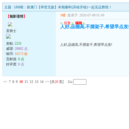
主题 :
189期：新澳门【举世无敌】本期爆料(买啥开啥)一起见证辉煌！
9楼
发表于: 2026-07-08 01:49
【
魅影谍情
】
u
回复
u
编辑
u
人好,品德高,不摆架子,希望早点发
圣骑士
发帖:
2231
人好,品德高,不摆架子,希望早点发!
威望:
20082 点
铜币:
10173 枚
贡献值:
0 点
好评度:
0 点
<<
7
8
9
10
11
12
13
14
>>
[共
20
页] Go