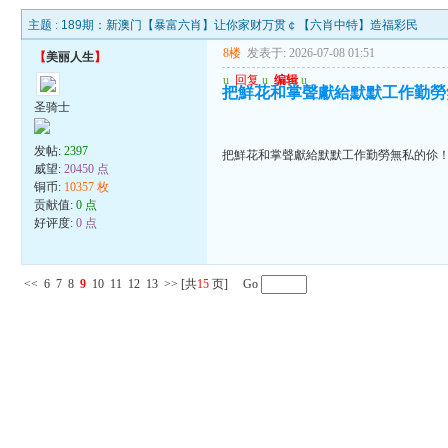
主题 :
189期：新澳门【暴富六肖】让你家财万贯￠【六肖中特】造福彩民
8楼
发表于: 2026-07-08 01:51
【
美丽人生
】
u
回复
u
编辑
u
把鮮花和掌聲獻給默默工作勤勞
圣骑士
发帖:
2397
把鮮花和掌聲獻給默默工作勤勞無私的伱
威望:
20450 点
铜币:
10357 枚
贡献值:
0 点
好评度:
0 点
<<
6
7
8
9
10
11
12
13
>>
[共
15
页] Go