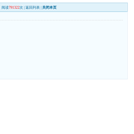
阅读
791322
次 |
返回列表
|
关闭本页