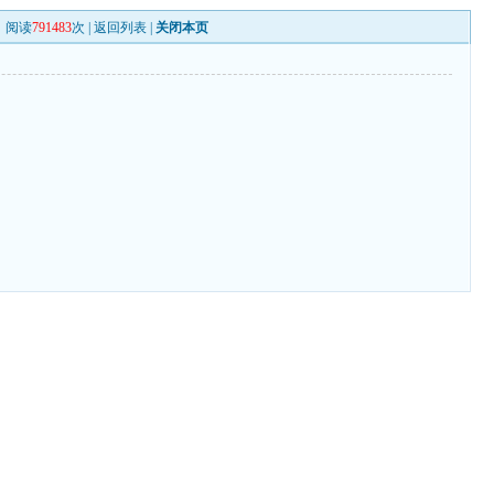
阅读
791483
次 |
返回列表
|
关闭本页