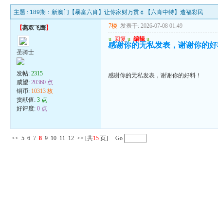
主题 :
189期：新澳门【暴富六肖】让你家财万贯￠【六肖中特】造福彩民
7楼
发表于: 2026-07-08 01:49
【
燕双飞鹰
】
u
回复
u
编辑
u
感谢你的无私发表，谢谢你的好
圣骑士
发帖:
2315
感谢你的无私发表，谢谢你的好料！
威望:
20360 点
铜币:
10313 枚
贡献值:
3 点
好评度:
0 点
<<
5
6
7
8
9
10
11
12
>>
[共
15
页] Go