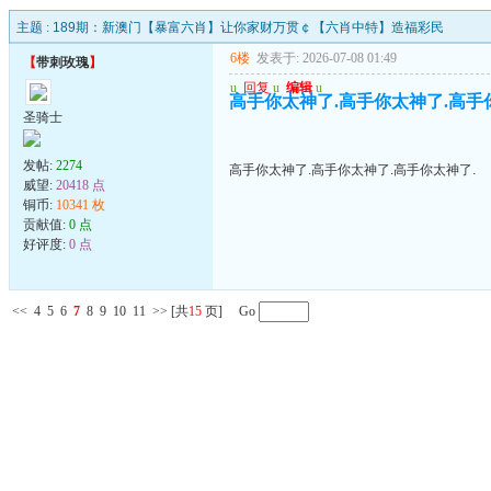
主题 :
189期：新澳门【暴富六肖】让你家财万贯￠【六肖中特】造福彩民
6楼
发表于: 2026-07-08 01:49
【
带刺玫瑰
】
u
回复
u
编辑
u
高手你太神了.高手你太神了.高手
圣骑士
发帖:
2274
高手你太神了.高手你太神了.高手你太神了.
威望:
20418 点
铜币:
10341 枚
贡献值:
0 点
好评度:
0 点
<<
4
5
6
7
8
9
10
11
>>
[共
15
页] Go