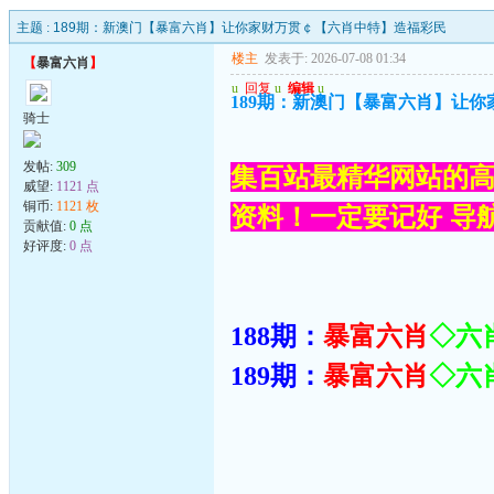
主题 :
189期：新澳门【暴富六肖】让你家财万贯￠【六肖中特】造福彩民
楼主
发表于: 2026-07-08 01:34
【
暴富六肖
】
u
回复
u
编辑
u
189期：新澳门【暴富六肖】让
骑士
发帖:
309
集百站最精华网站的高
威望:
1121 点
铜币:
1121 枚
资料！一定要记好 导航网
贡献值:
0 点
好评度:
0 点
188期：
暴富六肖
◇六
189期：
暴富六肖
◇六