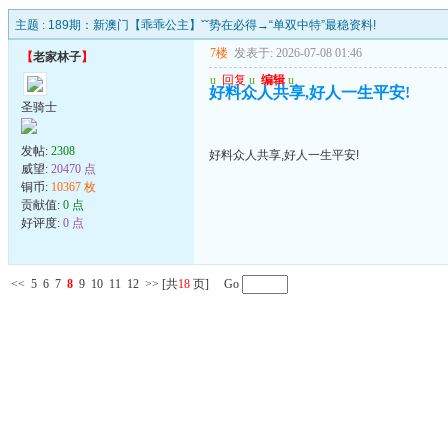
主题 :
189期：新澳门【乖乖公主】ˇˇ势在必得→“单双中特”最稳资料!
7楼
发表于: 2026-07-08 01:46
【
老家林子
】
u
回复
u
编辑
u
好料众人共享,好人一生平安!
圣骑士
发帖:
2308
好料众人共享,好人一生平安!
威望:
20470 点
铜币:
10367 枚
贡献值:
0 点
好评度:
0 点
<<
5
6
7
8
9
10
11
12
>>
[共
18
页] Go