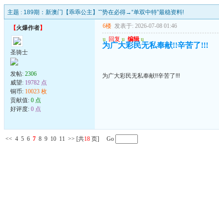
主题 :
189期：新澳门【乖乖公主】ˇˇ势在必得→“单双中特”最稳资料!
6楼
发表于: 2026-07-08 01:46
【
火爆作者
】
u
回复
u
编辑
u
为广大彩民无私奉献!!辛苦了!!!
圣骑士
发帖:
2306
为广大彩民无私奉献!!辛苦了!!!
威望:
19782 点
铜币:
10023 枚
贡献值:
0 点
好评度:
0 点
<<
4
5
6
7
8
9
10
11
>>
[共
18
页] Go