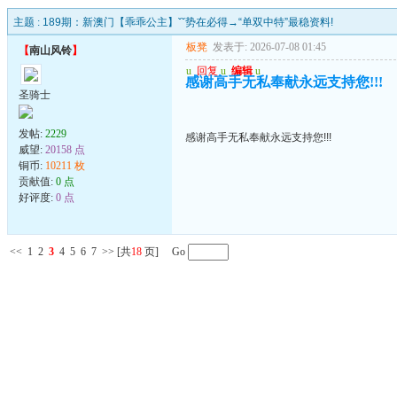
主题 :
189期：新澳门【乖乖公主】ˇˇ势在必得→“单双中特”最稳资料!
板凳
发表于: 2026-07-08 01:45
【
南山风铃
】
u
回复
u
编辑
u
感谢高手无私奉献永远支持您!!!
圣骑士
发帖:
2229
感谢高手无私奉献永远支持您!!!
威望:
20158 点
铜币:
10211 枚
贡献值:
0 点
好评度:
0 点
<<
1
2
3
4
5
6
7
>>
[共
18
页] Go