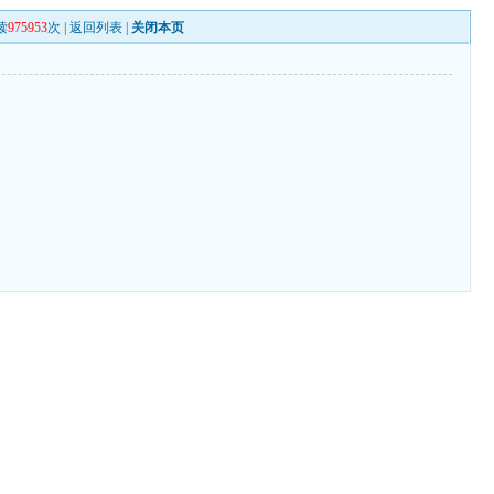
读
975953
次 |
返回列表
|
关闭本页