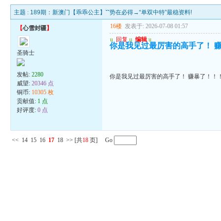
主题 :
189期：新澳门【乖乖公主】ˇˇ势在必得→“单双中特”最稳资料!
16楼
发表于: 2026-07-08 01:57
【
心雪封疆
】
u
回复
u
编辑
u
你是我见过最厉害的高手了！ 
圣骑士
发帖:
2280
你是我见过最厉害的高手了！ 赚暴了！！
威望:
20346 点
铜币:
10305 枚
贡献值:
1 点
好评度:
0 点
<<
14
15
16
17
18
>>
[共
18
页] Go