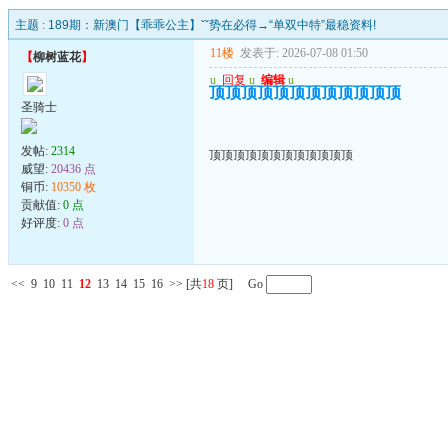
主题 :
189期：新澳门【乖乖公主】ˇˇ势在必得→“单双中特”最稳资料!
11楼
发表于: 2026-07-08 01:50
【
柳树蓝花
】
u
回复
u
编辑
u
顶顶顶顶顶顶顶顶顶顶顶顶
圣骑士
发帖:
2314
顶顶顶顶顶顶顶顶顶顶顶顶
威望:
20436 点
铜币:
10350 枚
贡献值:
0 点
好评度:
0 点
<<
9
10
11
12
13
14
15
16
>>
[共
18
页] Go