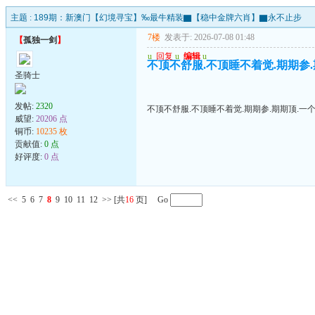
主题 :
189期：新澳门【幻境寻宝】‰最牛精装▇【稳中金牌六肖】▇永不止步
7楼
发表于: 2026-07-08 01:48
【
孤独一剑
】
u
回复
u
编辑
u
不顶不舒服.不顶睡不着觉.期期参.期
圣骑士
发帖:
2320
不顶不舒服.不顶睡不着觉.期期参.期期顶.一个劲
威望:
20206 点
铜币:
10235 枚
贡献值:
0 点
好评度:
0 点
<<
5
6
7
8
9
10
11
12
>>
[共
16
页] Go