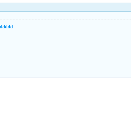
ddddd