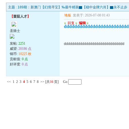
主题 :
189期：新澳门【幻境寻宝】‰最牛精装▇【稳中金牌六肖】▇永不止步
地板
发表于: 2026-07-08 01:43
【
茵茹人才
】
u
回复
u
编辑
u
ddddddddddddddddddddddddd
圣骑士
发帖:
2251
dddddddddddddddddddddddddddddd
威望:
20186 点
铜币:
10225 枚
贡献值:
0 点
好评度:
0 点
<<
1
2
3
4
5
6
7
8
>>
[共
16
页] Go