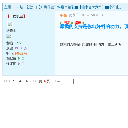
主题 :
189期：新澳门【幻境寻宝】‰最牛精装▇【稳中金牌六肖】▇永不止步
板凳
发表于: 2026-07-08 01:43
【
一次机会
】
u
回复
u
编辑
u
愿我的支持是你出好料的动力。
圣骑士
发帖:
2222
愿我的支持是你出好料的动力。顶上★★
威望:
19780 点
铜币:
10022 枚
贡献值:
0 点
好评度:
0 点
<<
1
2
3
4
5
6
7
>>
[共
16
页] Go