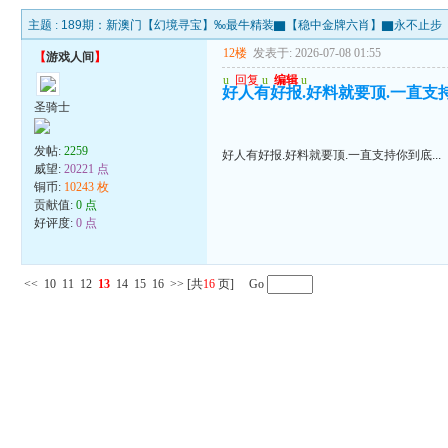
主题 :
189期：新澳门【幻境寻宝】‰最牛精装▇【稳中金牌六肖】▇永不止步
12楼
发表于: 2026-07-08 01:55
【
游戏人间
】
u
回复
u
编辑
u
好人有好报.好料就要顶.一直支持你
圣骑士
发帖:
2259
好人有好报.好料就要顶.一直支持你到底...
威望:
20221 点
铜币:
10243 枚
贡献值:
0 点
好评度:
0 点
<<
10
11
12
13
14
15
16
>>
[共
16
页] Go