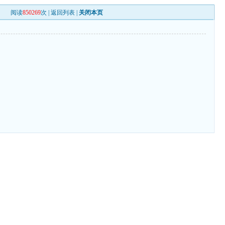
阅读
850269
次 |
返回列表
|
关闭本页