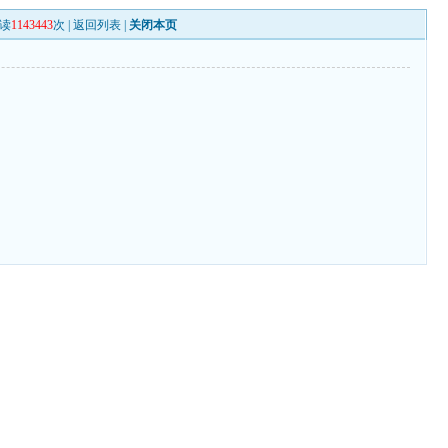
读
1143443
次 |
返回列表
|
关闭本页