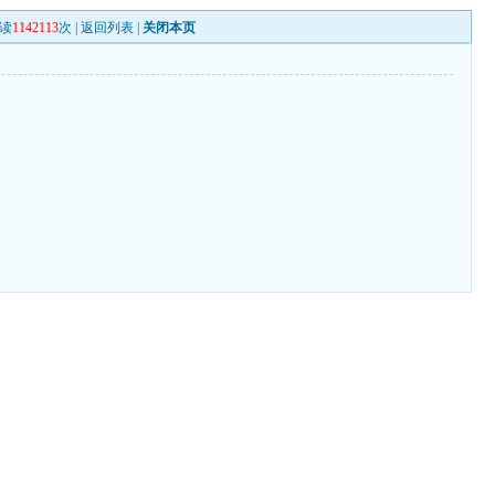
读
1142113
次 |
返回列表
|
关闭本页