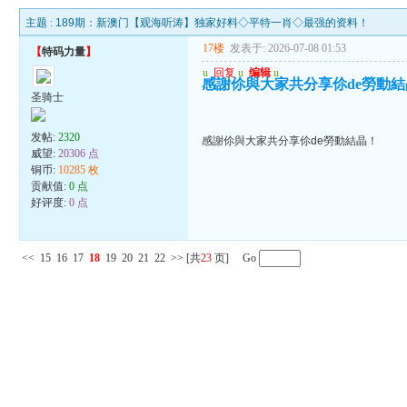
主题 :
189期：新澳门【观海听涛】独家好料◇平特一肖◇最强的资料！
17楼
发表于: 2026-07-08 01:53
【
特码力量
】
u
回复
u
编辑
u
感謝伱與大家共分享伱de勞動
圣骑士
发帖:
2320
感謝伱與大家共分享伱de勞動結晶！
威望:
20306 点
铜币:
10285 枚
贡献值:
0 点
好评度:
0 点
<<
15
16
17
18
19
20
21
22
>>
[共
23
页] Go